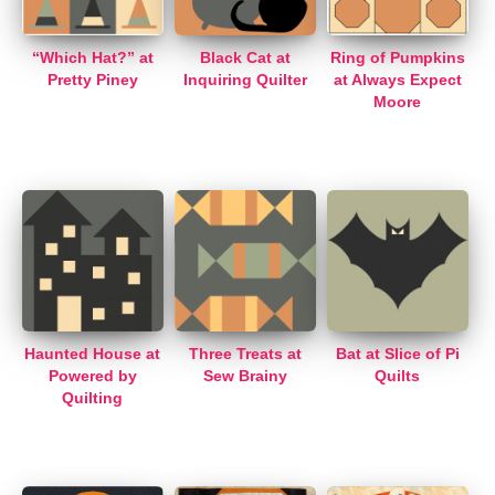
“Which Hat?” at
Black Cat at
Ring of Pumpkins
Pretty Piney
Inquiring Quilter
at Always Expect
Moore
Haunted House at
Three Treats at
Bat at Slice of Pi
Powered by
Sew Brainy
Quilts
Quilting