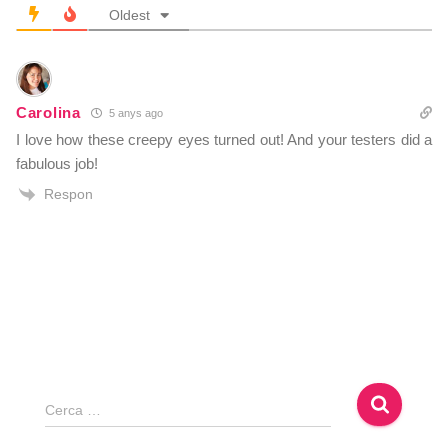
Oldest
Carolina
5 anys ago
I love how these creepy eyes turned out! And your testers did a
fabulous job!
Respon
C
Cerca …
e
r