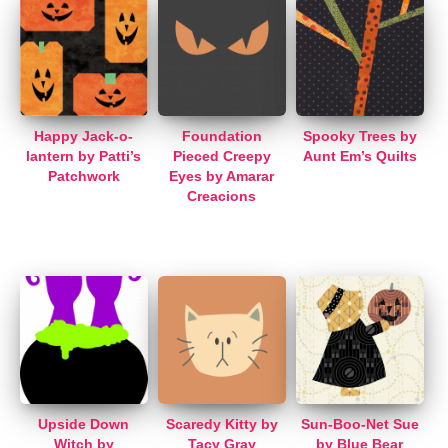
Happy Jack-o-
Foundation
Spooky Trees by
lantern by Patti’s
Pieced Creepy
Aunt Em’s Quilts
Patchwork
Eyes by Amarar
Creacions
Upside Down
Scaredy Kitty by
Sun-Boo-Net Sue
Witch by
Tacy Gray
by Blue Bear