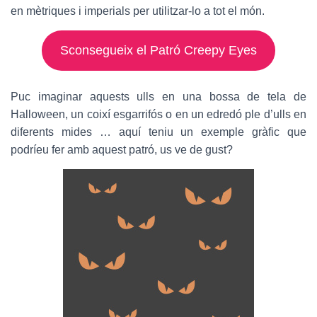
en mètriques i imperials per utilitzar-lo a tot el món.
Sconsegueix el Patró Creepy Eyes
Puc imaginar aquests ulls en una bossa de tela de
Halloween, un coixí esgarrifós o en un edredó ple d’ulls en
diferents mides … aquí teniu un exemple gràfic que
podríeu fer amb aquest patró, us ve de gust?