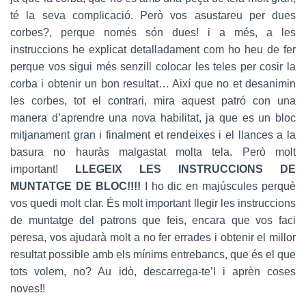
té la seva complicació. Però vos asustareu per dues
corbes?, perque només són dues! i a més, a les
instruccions he explicat detalladament com ho heu de fer
perque vos sigui més senzill colocar les teles per cosir la
corba i obtenir un bon resultat… Així que no et desanimin
les corbes, tot el contrari, mira aquest patró con una
manera d’aprendre una nova habilitat, ja que es un bloc
mitjanament gran i finalment et rendeixes i el llances a la
basura no hauràs malgastat molta tela. Però molt
important!
LLEGEIX LES INSTRUCCIONS DE
MUNTATGE DE BLOC!!!!
I ho dic en majúscules perquè
vos quedi molt clar. És molt important llegir les instruccions
de muntatge del patrons que feis, encara que vos faci
peresa, vos ajudarà molt a no fer errades i obtenir el millor
resultat possible amb els mínims entrebancs, que és el que
tots volem, no? Au idò, descarrega-te’l i aprèn coses
noves!!