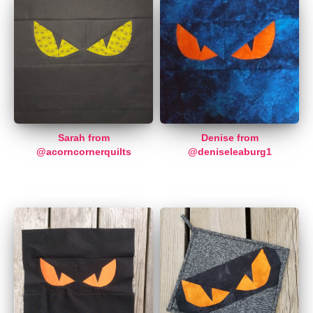
Sarah from
Denise from
@acorncornerquilts
@deniseleaburg1