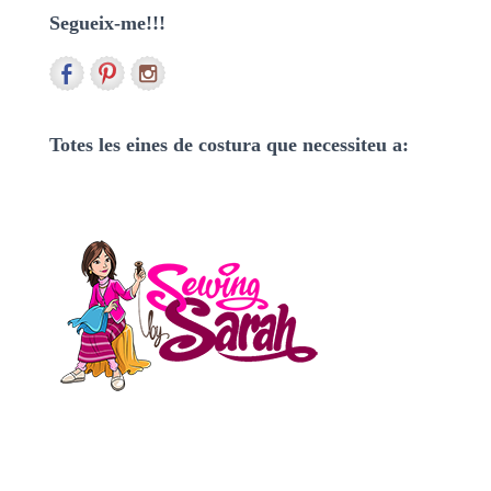
Segueix-me!!!
c
a
:
Totes les eines de costura que necessiteu a: