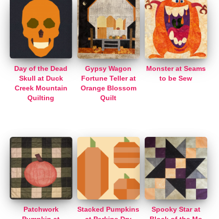
Day of the Dead
Gypsy Wagon
Monster at Seams
Skull at Duck
Fortune Teller at
to be Sew
Creek Mountain
Orange Blossom
Quilting
Quilt
Patchwork
Stacked Pumpkins
Spooky Star at