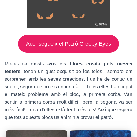
Aconsegueix el Patró Creepy Eyes
M’encanta mostrar-vos els
blocs cosits pels meves
testers
, tenen un gust exquisit pe les teles i sempre em
sorprenen amb les seves creacions. I us he de contar un
secret, segur que no els importarà…. Totes elles han tingut
el mateix problema amb el bloc, la primera corba. Van
sentir la primera corba molt difícil, però la segona va ser
més fàcil! I una d’elles està fent més ulls! Així que espero
que tots aquests blocs us animin a provar el patró.