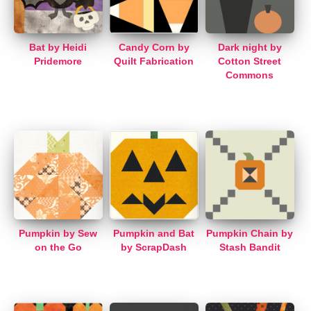
Bat by Heidi
Candy Corn by
Dark night by
Pridemore
Quilt Fabrication
Cotton Street
Commons
Pumpkin by Sew
Pumpkin and Bat
Pumpkin Chain by
on the Go
by ScrapDash
Stash Bandit