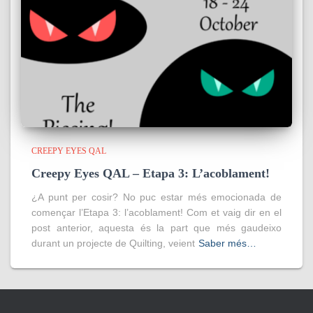
CREEPY EYES QAL
Creepy Eyes QAL – Etapa 3: L’acoblament!
¿A punt per cosir? No puc estar més emocionada de
començar l’Etapa 3: l’acoblament! Com et vaig dir en el
post anterior, aquesta és la part que més gaudeixo
durant un projecte de Quilting, veient
Saber més…