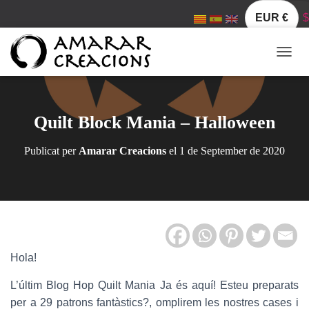
EUR €
$
C
A
N
V
I
Quilt Block Mania – Halloween
A
L
Publicat per
Amarar Creacions
el
1 de September de 2020
A
N
A
V
E
G
A
C
Hola!
I
Ó
L’últim Blog Hop Quilt Mania Ja és aquí! Esteu preparats
per a 29 patrons fantàstics?, omplirem les nostres cases i