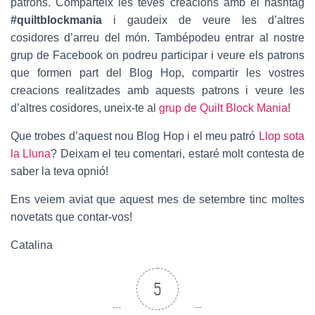
patrons. Comparteix les teves creacions amb el hashtag
#quiltblockmania
i gaudeix de veure les d’altres
cosidores d’arreu del món. Tambépodeu entrar al nostre
grup de Facebook on podreu participar i veure els patrons
que formen part del Blog Hop, compartir les vostres
creacions realitzades amb aquests patrons i veure les
d’altres cosidores, uneix-te al
grup de Quilt Block Mania
!
Que trobes d’aquest nou Blog Hop i el meu patró
Llop sota
la Lluna
? Deixam el teu comentari, estaré molt contesta de
saber la teva opnió!
Ens veiem aviat que aquest mes de setembre tinc moltes
novetats que contar-vos!
Catalina
5