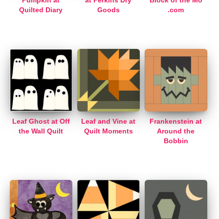
Pumpkin at
at Perkins Dry
Block of the Mo
Quilted Diary
Goods
.com
Leaf Ghost at Off
Leaf and Vine at
Frankenstein at
the Wall Quilt
Quilt Moments
Around the
Bobbin