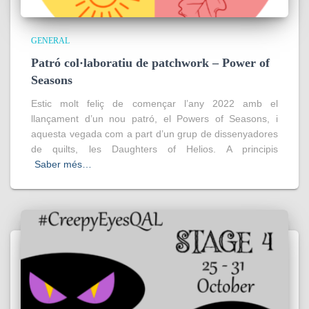
GENERAL
Patró col·laboratiu de patchwork – Power of
Seasons
Estic molt feliç de començar l’any 2022 amb el
llançament d’un nou patró, el Powers of Seasons, i
aquesta vegada com a part d’un grup de dissenyadores
de quilts, les Daughters of Helios. A principis
Saber més…