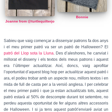
Bonnie
Joanne from @turtlequilterjo
Sabieu que vaig començar a dissenyar patrons fa dos anys
i el meu primer patró va ser un patró de Halloween? El
patró del Llop sota la Lluna
. Des d’aleshores, he canviat i
millorat el disseny i els textos dels meus patrons i aquest
era l’últimper actualitzar. Així, doncs, vaig aprofitar
l’oportunitat d’aquest blog hop per actualitzar aquest patró i
ara, el podeu trobar amb un aspecte nou, millors textos i en
mida de full de casta per a la versió anglesa. I per celebrar
el meu primer patró i que ja estan actualitzats tots, aquest
patró estarà al 50% de descompte durant tot setembre, no
perdeu aquesta oportunitat de fer alguns altres accessoris
de Halloween. I si ja tens aquest patrót’enviaré aviat un