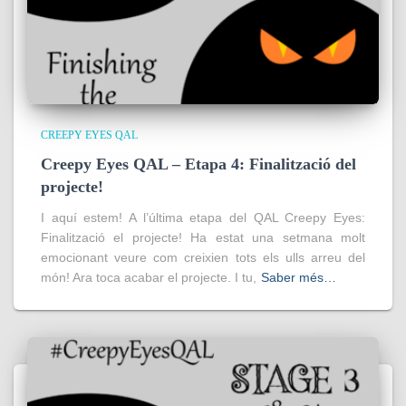
CREEPY EYES QAL
Creepy Eyes QAL – Etapa 4: Finalització del
projecte!
I aquí estem! A l’última etapa del QAL Creepy Eyes:
Finalització el projecte! Ha estat una setmana molt
emocionant veure com creixien tots els ulls arreu del
món! Ara toca acabar el projecte. I tu,
Saber més…