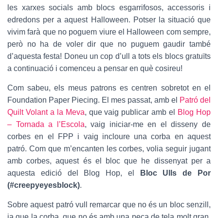
les xarxes socials amb blocs esgarrifosos, accessoris i
edredons per a aquest Halloween. Potser la situació que
vivim farà que no poguem viure el Halloween com sempre,
però no ha de voler dir que no puguem gaudir també
d’aquesta festa! Doneu un cop d’ull a tots els blocs gratuïts
a continuació i comenceu a pensar en què cosireu!
Com sabeu, els meus patrons es centren sobretot en el
Foundation Paper Piecing. El mes passat, amb el
Patró del
Quilt Volant a la Meva
, que vaig publicar amb el
Blog Hop
– Tornada a l’Escola
, vaig iniciar-me en el disseny de
corbes en el FPP i vaig incloure una corba en aquest
patró. Com que m’encanten les corbes, volia seguir jugant
amb corbes, aquest és el bloc que he dissenyat per a
aquesta edició del Blog Hop, el
Bloc Ulls de Por
(#creepyeyesblock)
.
Sobre aquest patró vull remarcar que no és un bloc senzill,
ja que la corba, que no és amb una peça de tela molt gran,