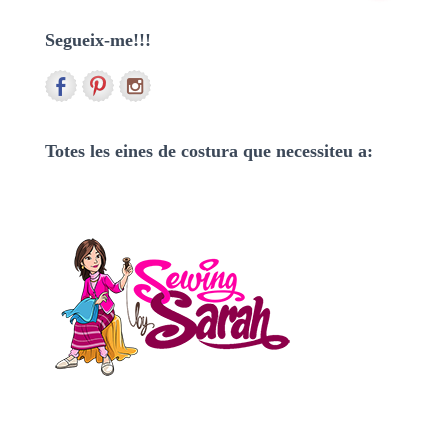
r
Segueix-me!!!
c
a
:
Totes les eines de costura que necessiteu a: