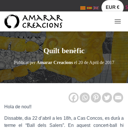
EUR €
$
C
A
N
V
I
Quilt benèfic
A
L
Publicat per
Amarar Creacions
el
20 de April de 2017
A
N
A
V
E
G
A
C
Hola de nou!!
I
Ó
Dissabte, dia 22 d’abril a les 18h, a Cas Concos, es durà a
terme el “Ball dels Salers”. En aquest concert-ball hi