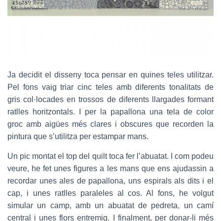
Ja decidit el disseny toca pensar en quines teles utilitzar.
Pel fons vaig triar cinc teles amb diferents tonalitats de
gris col·locades en trossos de diferents llargades formant
ratlles horitzontals. I per la papallona una tela de color
groc amb aigües més clares i obscures que recorden la
pintura que s’utilitza per estampar mans.
Un pic montat el top del quilt toca fer l’abuatat. I com podeu
veure, he fet unes figures a les mans que ens ajudassin a
recordar unes ales de papallona, uns espirals als dits i el
cap, i unes ratlles paraleles al cos. Al fons, he volgut
simular un camp, amb un abuatat de pedreta, un camí
central i unes flors entremig. I finalment, per donar-li més