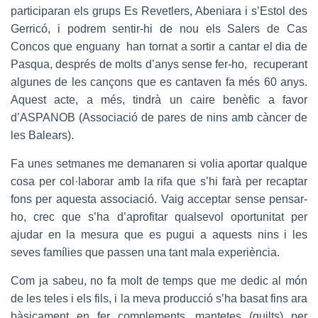
participaran els grups Es Revetlers, Abeniara i s’Estol des
Gerricó, i podrem sentir-hi de nou els Salers de Cas
Concos que enguany han tornat a sortir a cantar el dia de
Pasqua, després de molts d’anys sense fer-ho, recuperant
algunes de les cançons que es cantaven fa més 60 anys.
Aquest acte, a més, tindrà un caire benèfic a favor
d’ASPANOB (Associació de pares de nins amb càncer de
les Balears).
Fa unes setmanes me demanaren si volia aportar qualque
cosa per col·laborar amb la rifa que s’hi farà per recaptar
fons per aquesta associació. Vaig acceptar sense pensar-
ho, crec que s’ha d’aprofitar qualsevol oportunitat per
ajudar en la mesura que es pugui a aquests nins i les
seves famílies que passen una tant mala experiència.
Com ja sabeu, no fa molt de temps que me dedic al món
de les teles i els fils, i la meva producció s’ha basat fins ara
bàsicament en fer complements, mantetes (quilts) per