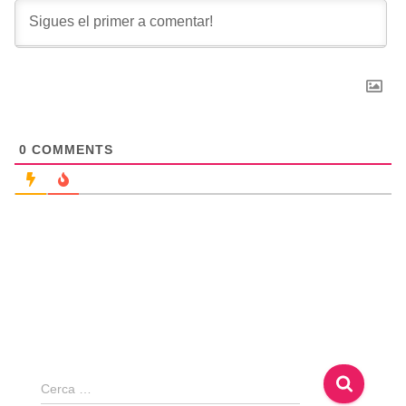
0
COMMENTS
C
Cerca …
e