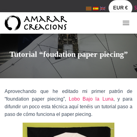
EUR €
$
C
A
M
B
I
Tutorial “foudation paper piecing”
A
R
M
O
D
O
Aprovechando que he editado mi primer patrón de
D
E
“foundation paper piecing”,
Lobo Bajo la Luna
, y para
N
difundir un poco esta técnica aquí tenéis un tutorial paso a
A
paso de cómo funciona el paper piecing.
V
E
G
A