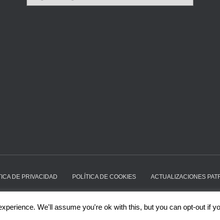
n
t
r
a
d
a
s
d
e
l
b
l
o
g
p
o
r
TICA DE PRIVACIDAD
POLÍTICA DE COOKIES
ACTUALIZACIONES PA
c
a
xperience. We'll assume you're ok with this, but you can opt-out if y
t
e