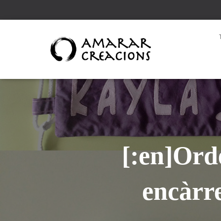
[:en]Ord
encàrre