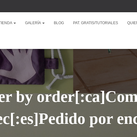
TIENDA
GALERÍA
BLOG
PAT. GRATIS/TUTORIALES
QUIE
er by order[:ca]Co
c[:es]Pedido por en