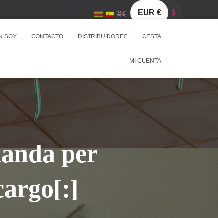
EUR €
$
N SOY
CONTACTO
DISTRIBUIDORES
CESTA
MI CUENTA
manda per
cargo[:]