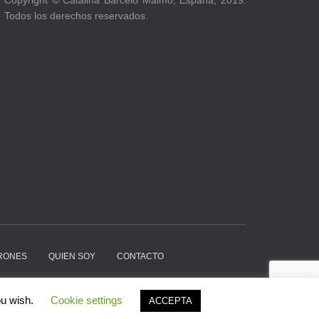
Copyright © Catalina Barceló Maimó, España, 2019.
Todos los derechos reservados.
TRONES
QUIEN SOY
CONTACTO
Hestia | Desarrollado por
ThemeIsle
ou wish.
Cookie settings
ACCEPTA