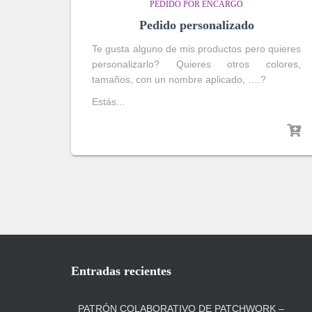
PEDIDO POR ENCARGO
Pedido personalizado
Te gusta alguno de mis productos pero quieres
personalizarlo? Quieres otros colores,
tamaños, con un nombre aplicado, ….?
Estás...
Entradas recientes
PATRÓN COLABORATIVO DE PATCHWORK –