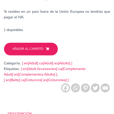
Si resides en un país fuera de la Unión Europea no tendràs que
pagar el IVA.
1 disponibles
Cinturón
tela
AÑADIR AL CARRITO
patchwork.
Verde-
Categoría:
[:en]Adult[:ca]Adult[:es]Adulto[:]
Blanco
Etiquetas:
[:en]Adult Accessories[:ca]Complements
cantidad
Adult[:es]Complementos Adulto[:]
,
[:en]Belts[:ca]Cinturons[:es]Cinturones[:]
DESCRIPCIÓN