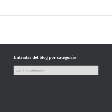
Entradas del blog por categorías
E
n
t
r
a
d
a
s