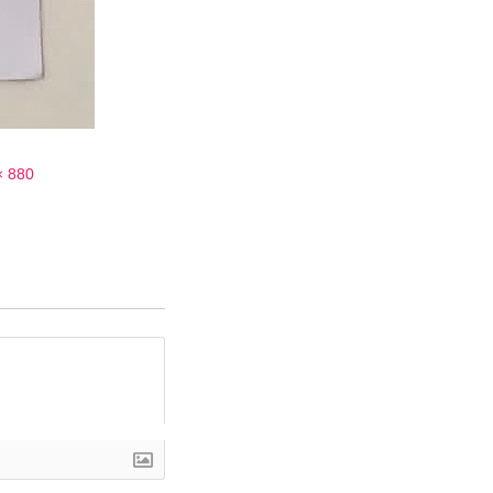
× 880