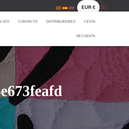
EUR €
$
N SOY
CONTACTO
DISTRIBUIDORES
CESTA
MI CUENTA
e673feafd