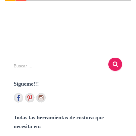
B
Buscar …
u
s
Sígueme!!!
c
a
r
:
Todas las herramientas de costura que
necesita en: