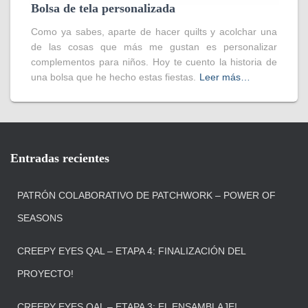
Bolsa de tela personalizada
Como ya sabes, aparte de hacer quilts y acolchar una
de las cosas que más me gustan es personalizar
complementos para niños. Hoy te cuento la historia de
una bolsa que he hecho estas fiestas.
Leer más…
Entradas recientes
PATRÓN COLABORATIVO DE PATCHWORK – POWER OF
SEASONS
CREEPY EYES QAL – ETAPA 4: FINALIZACIÓN DEL
PROYECTO!
CREEPY EYES QAL – ETAPA 3: EL ENSAMBLAJE!