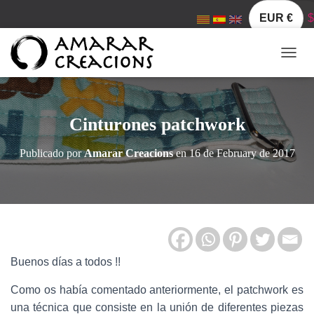
EUR €
$
C
A
M
B
I
Cinturones patchwork
A
R
Publicado por
Amarar Creacions
en
16 de February de 2017
M
O
D
O
D
E
N
A
Buenos días a todos !!
V
E
Como os había comentado anteriormente, el patchwork es
G
A
una técnica que consiste en la unión de diferentes piezas