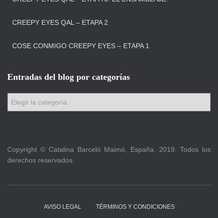
CREEPY EYES QAL – ETAPA 2
COSE CONMIGO CREEPY EYES – ETAPA 1
Entradas del blog por categorías
E
n
t
r
a
Copyright © Catalina Barceló Maimó, España, 2019. Todos los
d
derechos reservados.
a
s
d
e
l
AVISO LEGAL
TÉRMINOS Y CONDICIONES
b