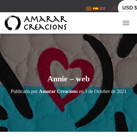
€
USD $
C
A
M
B
I
A
R
M
O
Annie – web
D
O
Publicado por
Amarar Creacions
en
3 de October de 2021
D
E
N
A
V
E
G
A