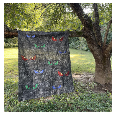
C
I
Ó
N