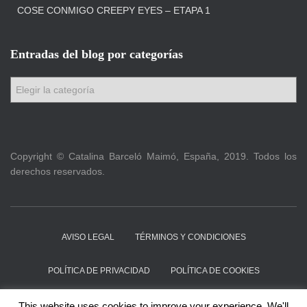
COSE CONMIGO CREEPY EYES – ETAPA 1
Entradas del blog por categorías
E
n
t
r
a
Copyright © Catalina Barceló Maimó, España, 2019. Todos los
d
derechos reservados.
a
s
d
e
l
AVISO LEGAL
TÉRMINOS Y CONDICIONES
b
l
POLÍTICA DE PRIVACIDAD
POLÍTICA DE COOKIES
o
g
ACTUALIZACIONES PATRONES
QUIEN SOY
CONTACTO
This website uses cookies to improve your experience. We'll