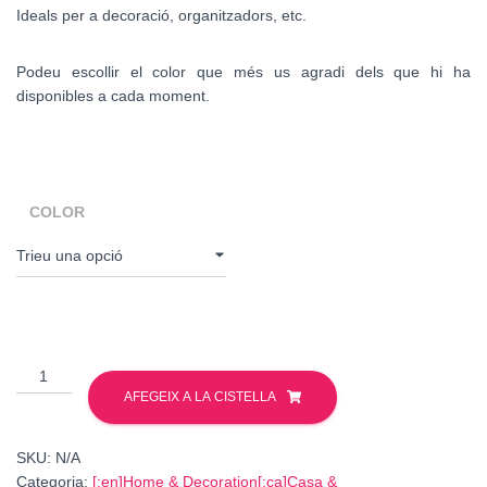
Ideals per a decoració, organitzadors, etc.
Podeu escollir el color que més us agradi dels que hi ha
disponibles a cada moment.
COLOR
quantitat
de
AFEGEIX A LA CISTELLA
Canastrons
corda
SKU:
N/A
Categoria:
[:en]Home & Decoration[:ca]Casa &