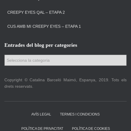
CREEPY EYES QAL – ETAPA 2
CUS AMB MI CREEPY EYES – ETAPA 1
Entrades del blog per categories
E
n
t
r
Copyright © Catalina Barceló Maimó, Espanya, 2019. Tots els
a
drets reservats.
d
e
s
d
AVÍS LEGAL
TERMES I CONDICIONS
e
l
b
POLÍTICA DE PRIVACITAT
POLÍTICA DE COOKIES