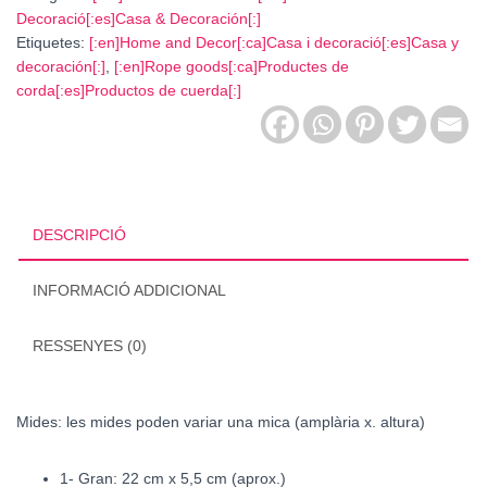
Decoració[:es]Casa & Decoración[:]
Etiquetes:
[:en]Home and Decor[:ca]Casa i decoració[:es]Casa y
decoración[:]
,
[:en]Rope goods[:ca]Productes de
corda[:es]Productos de cuerda[:]
DESCRIPCIÓ
INFORMACIÓ ADDICIONAL
RESSENYES (0)
Mides: les mides poden variar una mica (amplària x. altura)
1- Gran: 22 cm x 5,5 cm (aprox.)