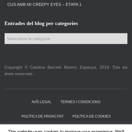
CUS AMB MI CREEPY EYES – ETAPA 1
Entrades del blog per categories
E
n
t
r
a
Copyright © Catalina Barceló Maimó, Espanya, 2019. Tots els
d
drets reservats.
e
s
d
e
l
AVÍS LEGAL
TERMES I CONDICIONS
b
l
POLÍTICA DE PRIVACITAT
POLÍTICA DE COOKIES
o
g
ACTUALITZACIONS PATRONS
QUI SOM
CONTACTE
This website uses cookies to improve your experience. We'll