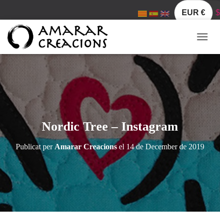
EUR €
$
C
A
N
V
I
A
L
A
N
Nordic Tree – Instagram
A
V
Publicat per
Amarar Creacions
el
14 de December de 2019
E
G
A
C
I
Ó