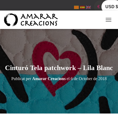
€
USD $
C
A
N
V
I
A
L
A
N
Cinturó Tela patchwork – Lila Blanc
A
V
Publicat per
Amarar Creacions
el
6 de October de 2018
E
G
A
C
I
Ó