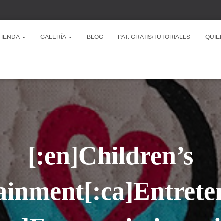
TIENDA
GALERÍA
BLOG
PAT. GRATIS/TUTORIALES
QUIE
[:en]Children’s
ainment[:ca]Entret