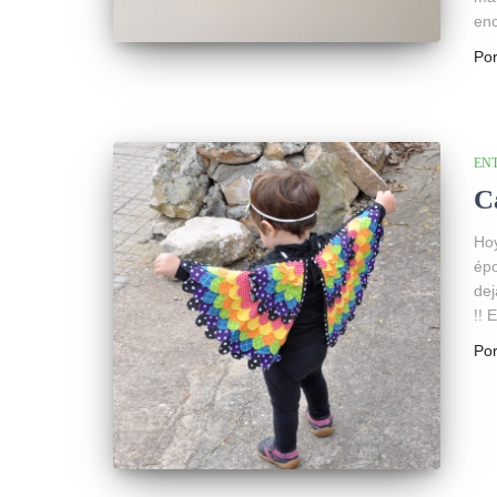
enc
Po
EN
C
Hoy
épo
dej
!! 
Po