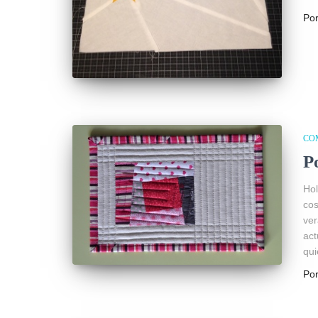
Po
CO
P
Ho
cos
ver
act
qui
Po