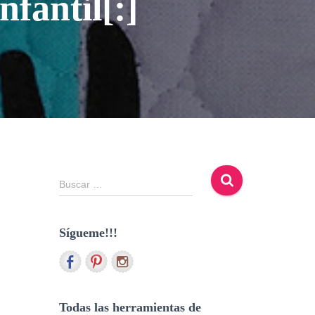
nfantil[:]
B
Buscar …
u
s
c
Sígueme!!!
a
r
:
Todas las herramientas de