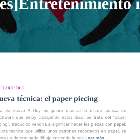
:es]Entretenimiento i
LT ARTÍSTICO
ueva técnica: el paper piecing
la de nuevo !! Hoy os quiero mostrar la última técnica de
chwork que estoy trabajando estos días. Se trata del “paper
cing”, traducido vendría a significar hacer las piezas con papel.
una técnica que utiliza unos patrones recortados en papel, se
ta un determinado dibujo cosiendo la tela
Leer más…