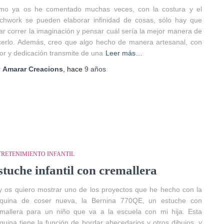
mo ya os he comentado muchas veces, con la costura y el
chwork se pueden elaborar infinidad de cosas, sólo hay que
ar correr la imaginación y pensar cuál sería la mejor manera de
erlo. Además, creo que algo hecho de manera artesanal, con
r y dedicación transmite de una
Leer más…
r
Amarar Creacions
, hace
9 años
TRETENIMIENTO INFANTIL
stuche infantil con cremallera
 os quiero mostrar uno de los proyectos que he hecho con la
quina de coser nueva, la Bernina 770QE, un estuche con
mallera para un niño que va a la escuela con mi hija. Esta
uina tiene la función de bordar abecedarios y otros dibujos, y