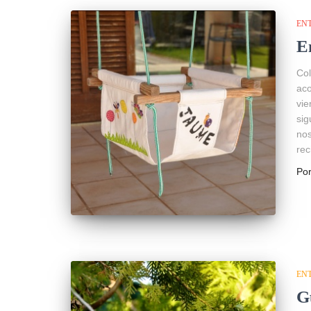
EN
E
Co
aco
vi
si
no
rec
Po
EN
G