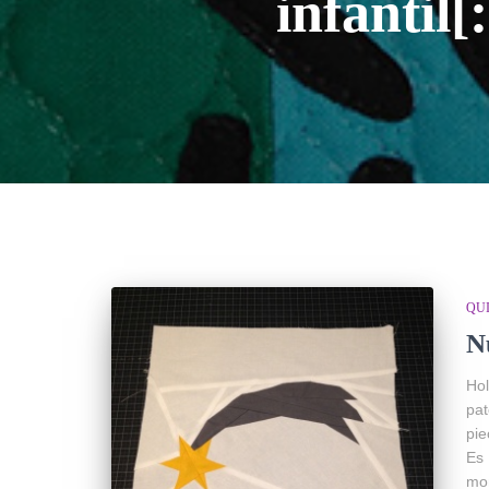
infantil[
QUI
N
Ho
pat
pie
Es 
mon