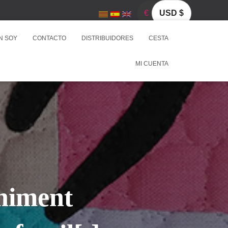
€
USD $
N SOY
CONTACTO
DISTRIBUIDORES
CESTA
MI CUENTA
eniment