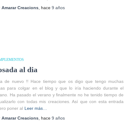
r
Amarar Creacions
, hace
9 años
MPLEMENTOS
osada al dia
la de nuevo !! Hace tiempo que os digo que tengo muchas
as para colgar en el blog y que lo iría haciendo durante el
ano. Ha pasado el verano y finalmente no he tenido tiempo de
ualizarlo con todas mis creaciones. Así que con esta entrada
ero poner al
Leer más…
r
Amarar Creacions
, hace
9 años