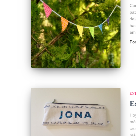
Co
pat
dej
hac
amo
Po
EN
E
Hoy
má
cre
máq