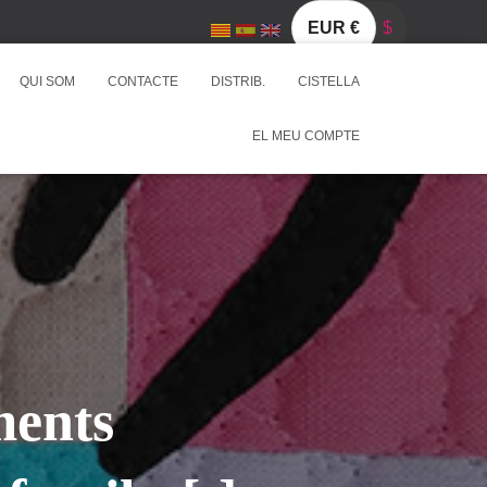
EUR €
$
QUI SOM
CONTACTE
DISTRIB.
CISTELLA
EL MEU COMPTE
ments