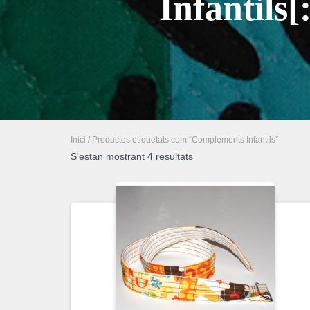
Infantils
Inici
/ Productes etiquetats com “Complements Infantils”
S'estan mostrant 4 resultats