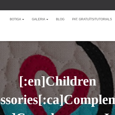
BOTIGA
GALERIA
BLOG
PAT. GRATUÏTS/TUTORIALS
[:en]Children
ssories[:ca]Comple